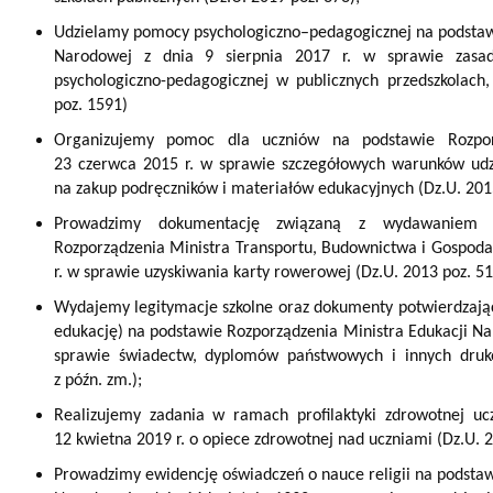
Udzielamy pomocy psychologiczno–pedagogicznej na podstawi
Narodowej z dnia 9 sierpnia 2017 r. w sprawie zasad 
psychologiczno-pedagogicznej w publicznych przedszkolach,
poz. 1591)
Organizujemy pomoc dla uczniów na podstawie Rozpor
23 czerwca 2015 r. w sprawie szczegółowych warunków udz
na zakup podręczników i materiałów edukacyjnych (Dz.U. 2015
Prowadzimy dokumentację związaną z wydawaniem 
Rozporządzenia Ministra Transportu, Budownictwa i Gospodar
r. w sprawie uzyskiwania karty rowerowej (Dz.U. 2013 poz. 51
Wydajemy legitymacje szkolne oraz dokumenty potwierdzając
edukację) na podstawie Rozporządzenia Ministra Edukacji Na
sprawie świadectw, dyplomów państwowych i innych druk
z późn. zm.);
Realizujemy zadania w ramach profilaktyki zdrowotnej u
12 kwietna 2019 r. o opiece zdrowotnej nad uczniami (Dz.U. 2
Prowadzimy ewidencję oświadczeń o nauce religii na podstaw