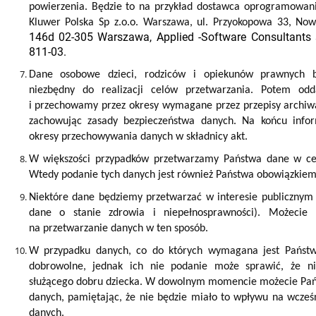
powierzenia. Będzie to na przykład dostawca oprogramowani
Kluwer Polska Sp z.o.o. Warszawa, ul. Przyokopowa 33, No
146d
02-305 Warszawa, Applied -Software Consultants s
811-03.
Dane osobowe dzieci, rodziców i opiekunów prawnych b
niezbędny do realizacji celów przetwarzania. Potem od
i przechowamy przez okresy wymagane przez przepisy archiwa
zachowując zasady bezpieczeństwa danych. Na końcu infor
okresy przechowywania danych w składnicy akt.
W większości przypadków przetwarzamy Państwa dane w cel
Wtedy podanie tych danych jest również Państwa obowiązkie
Niektóre dane będziemy przetwarzać w interesie publicznym
dane o stanie zdrowia i niepełnosprawności). Możecie
na przetwarzanie danych w ten sposób.
W przypadku danych, co do których wymagana jest Państw
dobrowolne, jednak ich nie podanie może sprawić, że ni
służącego dobru dziecka. W dowolnym momencie możecie Pań
danych, pamiętając, że nie będzie miało to wpływu na wcześn
danych.