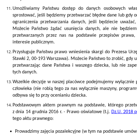
Umożliwiamy Państwu dostęp do danych osobowych włas
sprostować, jeśli będziemy przetwarzać błędne dane lub gdy 
ograniczenia przetwarzania danych, jeśli będziecie uważa
Możecie Państwo żądać usunięcia danych, ale nie będzie
przetwarzanych przez nas na podstawie przepisów prawa,
interesie publicznym.
Przysługuje Państwu prawo wniesienia skargi do Prezesa Ur
Stawki 2, 00-193 Warszawa). Możecie Państwo to zrobić, gdy 
przetwarzając dane Państwa i waszego dziecka, lub nie za
tych danych.
Wszelkie decyzje w naszej placówce podejmujemy wyłącznie p
człowieka (nie robią tego za nas wyłącznie maszyny, program
odbywa się to przy ocenianiu dziecka.
Podstawowym aktem prawnym na podstawie, którego przet
z dnia 14 grudnia 2016 r. - Prawo oświatowe (t.j.
Dz.U. 2018 p
tego aktu prawnego:
Prowadzimy zajęcia pozalekcyjne (w tym na podstawie umów