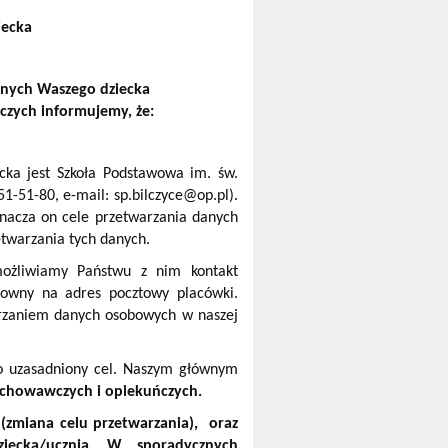
iecka
nych Waszego dziecka
czych informujemy, że:
ka jest Szkoła Podstawowa im. św.
51-51-80, e-mail: sp.bilczyce@op.pl).
znacza on cele przetwarzania danych
twarzania tych danych.
ożliwiamy Państwu z nim kontakt
towny na adres pocztowy placówki.
arzaniem danych osobowych w naszej
o uzasadniony cel. Naszym głównym
chowawczych i opiekuńczych.
(zmiana celu przetwarzania), oraz
iecka/ucznia. W sporadycznych