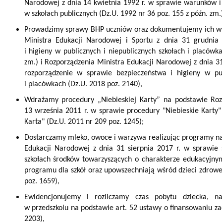
Narodowej z dnia 14 kwietnia 1992 r. w sprawie warunków i 
w szkołach publicznych (Dz.U. 1992 nr 36 poz. 155 z późn. zm.
Prowadzimy sprawy BHP uczniów oraz dokumentujemy ich wy
Ministra Edukacji Narodowej i Sportu z dnia 31 grudnia
i higieny w publicznych i niepublicznych szkołach i placówk
zm.) i Rozporządzenia Ministra Edukacji Narodowej z dnia 3
rozporządzenie w sprawie bezpieczeństwa i higieny w pub
i placówkach (Dz.U. 2018 poz. 2140),
Wdrażamy procedury „Niebieskiej Karty” na podstawie Roz
13 września 2011 r. w sprawie procedury "Niebieskie Karty
Karta" (Dz.U. 2011 nr 209 poz. 1245);
Dostarczamy mleko, owoce i warzywa realizując programy na
Edukacji Narodowej z dnia 31 sierpnia 2017 r. w sprawie 
szkołach środków towarzyszących o charakterze edukacyjnym,
programu dla szkół oraz upowszechniają wśród dzieci zdrowe
poz. 1659),
Ewidencjonujemy i rozliczamy czas pobytu dziecka, na
w przedszkolu na podstawie art. 52 ustawy o finansowaniu za
2203),