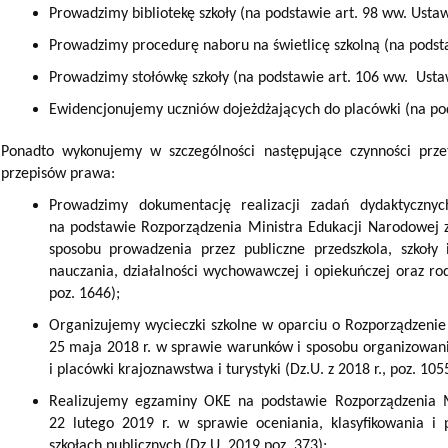
Prowadzimy bibliotekę szkoły (na podstawie art. 98 ww. Ustaw
Prowadzimy procedurę naboru na świetlicę szkolną (na podst
Prowadzimy stołówkę szkoły (na podstawie art. 106 ww. Usta
Ewidencjonujemy uczniów dojeżdżających do placówki (na pod
Ponadto wykonujemy w szczególności następujące czynności prze
przepisów prawa:
Prowadzimy dokumentację realizacji zadań dydaktyczny
na podstawie Rozporządzenia Ministra Edukacji Narodowej z
sposobu prowadzenia przez publiczne przedszkola, szkoły
nauczania, działalności wychowawczej i opiekuńczej oraz ro
poz. 1646);
Organizujemy wycieczki szkolne w oparciu o Rozporządzenie
25 maja 2018 r. w sprawie warunków i sposobu organizowania
i placówki krajoznawstwa i turystyki (Dz.U. z 2018 r., poz. 105
Realizujemy egzaminy OKE na podstawie Rozporządzenia M
22 lutego 2019 r. w sprawie oceniania, klasyfikowania i
szkołach publicznych (Dz.U. 2019 poz. 373);