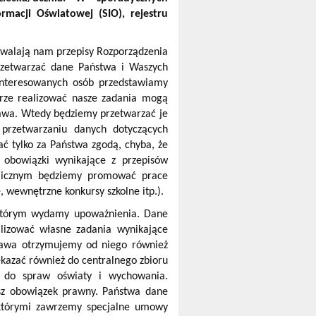
rmacji Oświatowej (SIO), rejestru
zwalają nam przepisy Rozporządzenia
zetwarzać dane Państwa i Waszych
interesowanych osób przedstawiamy
brze realizować nasze zadania mogą
rawa. Wtedy będziemy przetwarzać je
 przetwarzaniu danych dotyczących
ać tylko za Państwa zgodą, chyba, że
 obowiązki wynikające z przepisów
ublicznym będziemy promować prace
, wewnętrzne konkursy szkolne itp.).
 którym wydamy upoważnienia. Dane
lizować własne zadania wynikające
rawa otrzymujemy od niego również
kazać również do centralnego zbioru
r do spraw oświaty i wychowania.
sz obowiązek prawny. Państwa dane
 którymi zawrzemy specjalne umowy