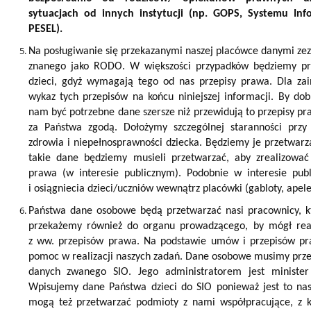
sytuacjach od innych instytucji (np. GOPS, Systemu Info
PESEL).
Na posługiwanie się przekazanymi naszej placówce danymi ze
znanego jako RODO. W większości przypadków będziemy pr
dzieci, gdyż wymagają tego od nas przepisy prawa. Dla za
wykaz tych przepisów na końcu niniejszej informacji. By do
nam być potrzebne dane szersze niż przewidują to przepisy p
za Państwa zgodą. Dołożymy szczególnej staranności przy
zdrowia i niepełnosprawności dziecka. Będziemy je przetwarz
takie dane będziemy musieli przetwarzać, aby zrealizować
prawa (w interesie publicznym). Podobnie w interesie p
i osiągniecia dzieci/uczniów wewnątrz placówki (gabloty, apele
Państwa dane osobowe będą przetwarzać nasi pracownicy,
przekażemy również do organu prowadzącego, by mógł rea
z ww. przepisów prawa. Na podstawie umów i przepisów p
pomoc w realizacji naszych zadań. Dane osobowe musimy prze
danych zwanego SIO. Jego administratorem jest ministe
Wpisujemy dane Państwa dzieci do SIO ponieważ jest to na
mogą też przetwarzać podmioty z nami współpracujące, z