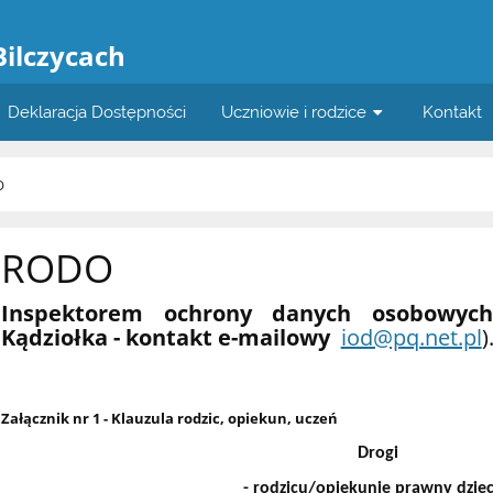
a
Bilczycach
Deklaracja Dostępności
Uczniowie i rodzice
Kontakt
O
RODO
Inspektorem ochrony danych osobowyc
Kądziołka - kontakt e-mailowy
iod@pq.net.pl
)
Załącznik nr 1 - Klauzula rodzic, opiekun, uczeń
Drogi
- rodzicu/opiekunie prawny dzie