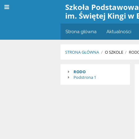
Szkoła Podstawow
im. Świętej Kingi w 
Strona główna
Aktualności
STRONA GŁÓWNA
/
O SZKOLE
/
ROD
RODO
RODO
Podstrona 1