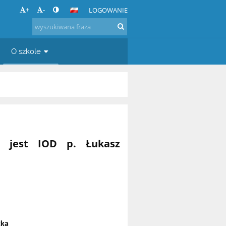
+
-
LOGOWANIE
O szkole
h jest IOD p. Łukasz
.
cka