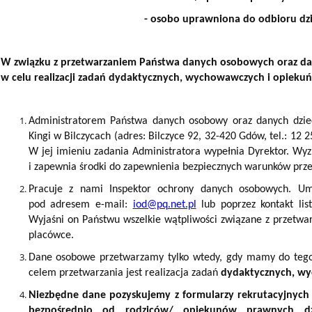
- osobo uprawniona do odbioru dz
W związku z przetwarzaniem Państwa danych osobowych oraz da
w celu realizacji zadań dydaktycznych, wychowawczych i opiekuń
Administratorem Państwa danych osobowy oraz danych dziec
Kingi w Bilczycach (adres: Bilczyce 92, 32-420 Gdów, tel.: 12 2
W jej imieniu zadania Administratora wypełnia Dyrektor. Wy
i zapewnia środki do zapewnienia bezpiecznych warunków prze
Pracuje z nami Inspektor ochrony danych osobowych. Um
pod adresem e-mail:
iod@pq.net.pl
lub poprzez kontakt lis
Wyjaśni on Państwu wszelkie wątpliwości związane z przetw
placówce.
Dane osobowe przetwarzamy tylko wtedy, gdy mamy do teg
celem przetwarzania jest realizacja zadań
dydaktycznych, wy
Niezbędne dane pozyskujemy z formularzy rekrutacyjnych 
bezpośrednio od rodziców/ opiekunów prawnych dz