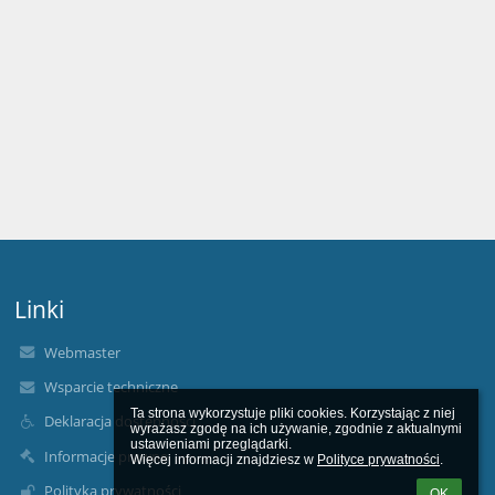
Linki
Webmaster
Wsparcie techniczne
Ta strona wykorzystuje pliki cookies. Korzystając z niej 
Deklaracja dostępności
wyrażasz zgodę na ich używanie, zgodnie z aktualnymi 
ustawieniami przeglądarki.

Informacje prawne
Więcej informacji znajdziesz w 
Polityce prywatności
.
Polityka prywatności
OK