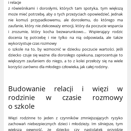
i relacje
z rówieśnikami i dorosłymi, których tam spotyka, tym większą
może mieć potrzebę, aby o tych przeżyciach opowiedzieć. Jednak
nie komuś przypadkowemu, ale dorosłemu, do którego ma
zaufanie, który nie zlekceważy emocji, który da poczucie wsparcia
i zrozumie, który kocha bezwarunkowo… Wspierający rodzic
docenia tę potrzebę i nie tylko na nią odpowiada, ale także
wykorzystuje czas rozmowy
o szkole na to, by wzmocnić w dziecku poczucie wartości. Jeśli
dziecko czuje się ważne dla dorosłego opiekuna, zaprocentuje to
większym zaufaniem do niego, a to z kolei przełoży się na wiele
korzyści zarówno dla młodego człowieka, jak całej rodziny.
Budowanie relacji i więzi w
rodzinie w czasie rozmowy
o szkole
Więzi rodzinne to jeden z czynników zmniejszających ryzyko
zachowań niebezpiecznych dzieci i młodzieży. Im silniejsze, tym
większa pewność, że dziecko czy nastolatek przyjdzie