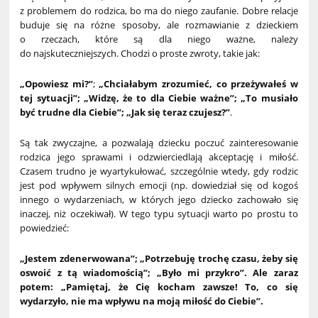
z problemem do rodzica, bo ma do niego zaufanie. Dobre relacje
buduje się na różne sposoby, ale rozmawianie z dzieckiem
o rzeczach, które są dla niego ważne, należy
do najskuteczniejszych. Chodzi o proste zwroty, takie jak:
„Opowiesz mi?”
;
„Chciałabym zrozumieć, co przeżywałeś w
tej sytuacji”; „Widzę, że to dla Ciebie ważne”; „To musiało
być trudne dla Ciebie”; „Jak się teraz czujesz?”
.
Są tak zwyczajne, a pozwalają dziecku poczuć zainteresowanie
rodzica jego sprawami i odzwierciedlają akceptację i miłość.
Czasem trudno je wyartykułować, szczególnie wtedy, gdy rodzic
jest pod wpływem silnych emocji (np. dowiedział się od kogoś
innego o wydarzeniach, w których jego dziecko zachowało się
inaczej, niż oczekiwał). W tego typu sytuacji warto po prostu to
powiedzieć:
„Jestem zdenerwowana”; „Potrzebuję trochę czasu, żeby się
oswoić z tą wiadomością”; „Było mi przykro”. Ale zaraz
potem: „Pamiętaj, że Cię kocham zawsze! To, co się
wydarzyło, nie ma wpływu na moją miłość do Ciebie”.