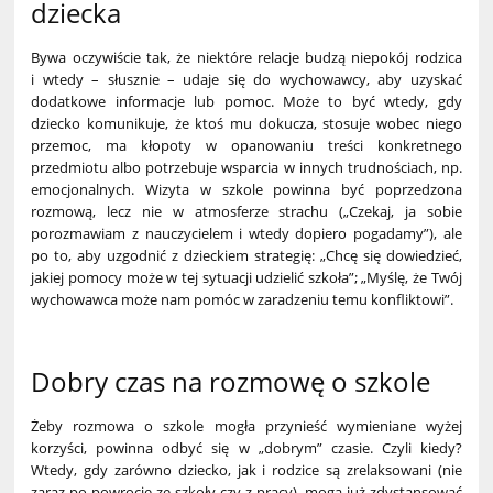
dziecka
Bywa oczywiście tak, że niektóre relacje budzą niepokój rodzica
i wtedy – słusznie – udaje się do wychowawcy, aby uzyskać
dodatkowe informacje lub pomoc. Może to być wtedy, gdy
dziecko komunikuje, że ktoś mu dokucza, stosuje wobec niego
przemoc, ma kłopoty w opanowaniu treści konkretnego
przedmiotu albo potrzebuje wsparcia w innych trudnościach, np.
emocjonalnych. Wizyta w szkole powinna być poprzedzona
rozmową, lecz nie w atmosferze strachu („Czekaj, ja sobie
porozmawiam z nauczycielem i wtedy dopiero pogadamy”), ale
po to, aby uzgodnić z dzieckiem strategię: „Chcę się dowiedzieć,
jakiej pomocy może w tej sytuacji udzielić szkoła”; „Myślę, że Twój
wychowawca może nam pomóc w zaradzeniu temu konfliktowi”.
Dobry czas na rozmowę o szkole
Żeby rozmowa o szkole mogła przynieść wymieniane wyżej
korzyści, powinna odbyć się w „dobrym” czasie. Czyli kiedy?
Wtedy, gdy zarówno dziecko, jak i rodzice są zrelaksowani (nie
zaraz po powrocie ze szkoły czy z pracy), mogą już zdystansować