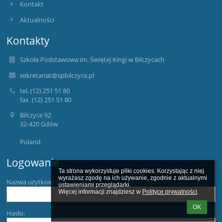
Kontakt
Aktualności
Kontakty
Szkoła Podstawowa im. Świętej Kingi w Bilczycach
sekretariat@spbilczyce.pl
tel. (12) 251 51 80
fax. (12) 251 51 80
Bilczyce 92
32-420 Gdów
Poland
Logowanie
Ta strona wykorzystuje pliki cookies. Korzystając z niej 
wyrażasz zgodę na ich używanie, zgodnie z aktualnymi 
Nazwa użytkownika:
ustawieniami przeglądarki.

Więcej informacji znajdziesz w 
Polityce prywatności
.
OK
Hasło: