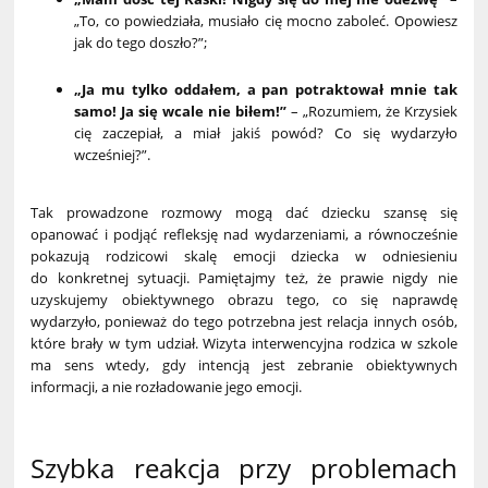
„To, co powiedziała, musiało cię mocno zaboleć. Opowiesz
jak do tego doszło?”;
„Ja mu tylko oddałem, a pan potraktował mnie tak
samo! Ja się wcale nie biłem!”
– „Rozumiem, że Krzysiek
cię zaczepiał, a miał jakiś powód? Co się wydarzyło
wcześniej?”.
Tak prowadzone rozmowy mogą dać dziecku szansę się
opanować i podjąć refleksję nad wydarzeniami, a równocześnie
pokazują rodzicowi skalę emocji dziecka w odniesieniu
do konkretnej sytuacji. Pamiętajmy też, że prawie nigdy nie
uzyskujemy obiektywnego obrazu tego, co się naprawdę
wydarzyło, ponieważ do tego potrzebna jest relacja innych osób,
które brały w tym udział. Wizyta interwencyjna rodzica w szkole
ma sens wtedy, gdy intencją jest zebranie obiektywnych
informacji, a nie rozładowanie jego emocji.
Szybka reakcja przy problemach