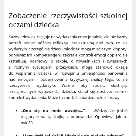
Zobaczenie rzeczywistości szkolnej
oczami dziecka
Każdy człowiek reaguje na wydarzenia emocjonalnie, ale nie każdy
potrafi podjąć później refleksję intelektualną nad tym, co się
wydarzyło. Szczególnie dzieci i młodzież mogą mieć z tym kłopoty,
ponieważ ich kompetencje w zakresie kontroli emocji dopiero się
kształtują. Rozmowy o szkole, o rówieśnikach i związanych
z różnymi sytuacjami przeżyciach, mogą stanowić okazję
do wspierania dziecka w rozwijaniu umiejętności panowania
nad emocjami i podejmowania krytycznej analizy tego, co się
rzeczywiście wydarzyło. Ważne, aby rodzic, słuchając
emocjonalnych wypowiedzi dziecka, starał się dostrzec szeroki
kontekst wydarzenia. Może tu chodzić o bardzo różne sprawy:
„Ona się na mnie uwzięła…”
– „Widzę, że jesteś
rozgoryczona tą trójką z odpowiedzi. Opowiesz, jak to
było?”;
„Mam dość tej Kaśki! Nigdy się do niej nie odezwę”
–