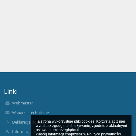
Linki
Webmaster
Wsparcie techniczne
Ta strona wykorzystuje pliki cookies. Korzystając z niej 
Deklaracja dostępności
wyrażasz zgodę na ich używanie, zgodnie z aktualnymi 
ustawieniami przeglądarki.

Informacje prawne
Więcej informacji znajdziesz w 
Polityce prywatności
.