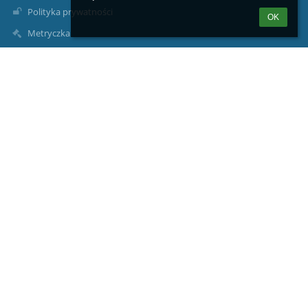
Polityka prywatności
OK
Metryczka
Mapa strony
O nas
Kontakt
Aktualności
Kontakty
Szkoła Podstawowa im. Świętej Kingi w Bilczycach
sekretariat@spbilczyce.pl
tel. (12) 251 51 80
fax. (12) 251 51 80
Bilczyce 92
32-420 Gdów
Poland