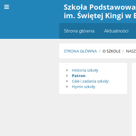
Szkoła Podstawow
im. Świętej Kingi w 
Strona główna
Aktualności
STRONA GŁÓWNA
/
O SZKOLE
/
NASZ
Nasz
Historia szkoły
Patron
profil
Cele i zadania szkoły:
Hymn szkoły