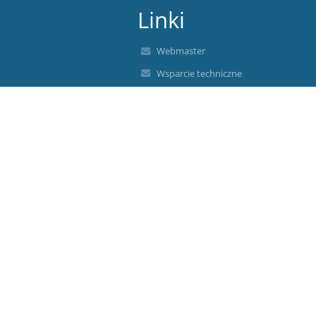
Linki
Webmaster
Wsparcie techniczne
Deklaracja dostępności
Informacje prawne
Polityka prywatności
Metryczka
Mapa strony
O nas
Kontakt
Aktualności