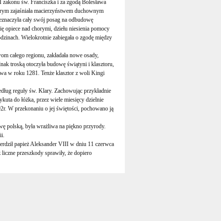
zakonu św. Franciszka i za zgodą Bolesława
tórym zajaśniała macierzyństwem duchownym
eznaczyła cały swój posag na odbudowę
ię opiece nad chorymi, dziełu niesienia pomocy
odzinach. Wielokrotnie zabiegała o zgodę między
 całego regionu, zakładała nowe osady,
nak troską otoczyła budowę świątyni i klasztoru,
wa w roku 1281. Tenże klasztor z woli Kingi
ug reguły św. Klary. Zachowując przykładnie
kuta do łóżka, przez wiele miesięcy dzielnie
2r. W przekonaniu o jej świętości, pochowano ją
owę polską, była wrażliwa na piękno przyrody.
i.
ził papież Aleksander VIII w dniu 11 czerwca
 liczne przeszkody sprawiły, że dopiero