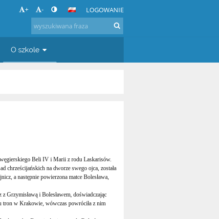
+
-
LOGOWANIE
O szkole
ierskiego Beli IV i Marii z rodu Laskarisów.
sad chrześcijańskich na dworze swego ojca, została
icz, a następnie powierzona matce Bolesława,
 Grzymisławą i Bolesławem, doświadczając
mu tron w Krakowie, wówczas powróciła z nim