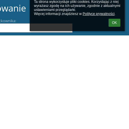
Ta strona wykorzystuje pliki cookies. Korzystając z niej 
owanie
wyrażasz zgodę na ich używanie, zgodnie z aktualnymi 
ustawieniami przeglądarki.

Więcej informacji znajdziesz w 
Polityce prywatności
.
tkownika:
OK
m loginu lub hasła