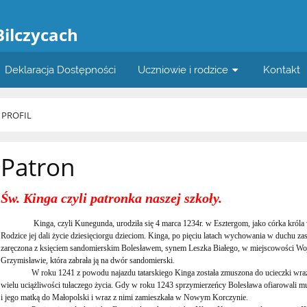
a
Bilczycach
Deklaracja Dostępności
Uczniowie i rodzice
Kontakt
 PROFIL
Patron
Św. Kinga czyli patronka naszej szkoły.
Kinga, czyli Kunegunda, urodziła się 4 marca 1234r. w Esztergom, jako córka króla węg
Rodzice jej dali życie dziesięciorgu dzieciom. Kinga, po pięciu latach wychowania w duchu za
zaręczona z księciem sandomierskim Bolesławem, synem Leszka Białego, w miejscowości Wojn
Grzymisławie, która zabrała ją na dwór sandomierski.
W roku 1241 z powodu najazdu tatarskiego Kinga została zmuszona do ucieczki wraz z
wielu uciążliwości tułaczego życia. Gdy w roku 1243 sprzymierzeńcy Bolesława ofiarowali 
i jego matką do Małopolski i wraz z nimi zamieszkała w Nowym Korczynie.