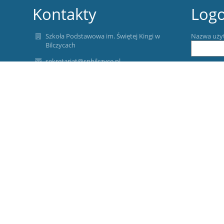
Kontakty
Log
Szkoła Podstawowa im. Świętej Kingi w
Nazwa uży
Bilczycach
sekretariat@spbilczyce.pl
Hasło:
tel. (12) 251 51 80
fax. (12) 251 51 80
Bilczyce 92
32-420 Gdów
Zapomniałe
Poland