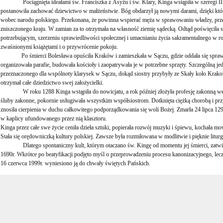
Pociągnięta ideałami św. Franciszka z Asyżu i św. Klary, Kinga wstąpiła w szeregi III 
postanowiła zachować dziewictwo w małżeństwie. Bóg obdarzył ją nowymi darami, dzięki k
wobec narodu polskiego. Przekonana, że powinna wspierać męża w sprawowaniu władzy, prz
zniszczonego kraju. W zamian za to otrzymała na własność ziemię sądecką. Odtąd poświęciła s
potrzebującym, szerzeniu sprawiedliwości społecznej i umacnianiu życia sakramentalnego w r
zwaśnionymi książętami i o przywrócenie pokoju.
Po śmierci Bolesława opuściła Kraków i zamieszkała w Sączu, gdzie oddała się sprawom
organizowała parafie, budowała kościoły i zaopatrywała je w potrzebne sprzęty. Szczególną jed
przeznaczonego dla wspólnoty klarysek w Sączu, dokąd siostry przybyły ze Skały koło Krako
otrzymał całe dziedzictwo swej założycielki.
W roku 1288 Kinga wstąpiła do nowicjatu, a rok później złożyła profesję zakonną wedł
śluby zakonne, pokornie usługiwała wszystkim współsiostrom. Dotknięta ciężką chorobą i przy
znosiła cierpienia w duchu całkowitego podporządkowania się woli Bożej. Zmarła 24 lipca 129
w kaplicy ufundowanego przez nią klasztoru.
Kinga przez całe swe życie ceniła dzieła sztuki, popierała rozwój muzyki i śpiewu, kochała m
Stała się orędowniczką kultury polskiej. Zawsze była rozmiłowana w modlitwie i pięknie liturgi
Dlatego spontaniczny kult, którym otaczano św. Kingę od momentu jej śmierci, zatwierd
1690r. Wkrótce po beatyfikacji podjęto myśl o przeprowadzeniu procesu kanonizacyjnego, lecz
16 czerwca 1999r. wyniesiono ją do chwały świętych Pańskich.