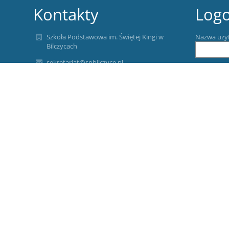
Kontakty
Log
Szkoła Podstawowa im. Świętej Kingi w
Nazwa uży
Bilczycach
sekretariat@spbilczyce.pl
Hasło:
tel. (12) 251 51 80
fax. (12) 251 51 80
Bilczyce 92
32-420 Gdów
Zapomniałe
Poland