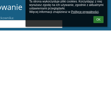
Ta strona wykorzystuje pliki cookies. Korzystając z niej 
owanie
wyrażasz zgodę na ich używanie, zgodnie z aktualnymi 
ustawieniami przeglądarki.

Więcej informacji znajdziesz w 
Polityce prywatności
.
tkownika:
OK
m loginu lub hasła