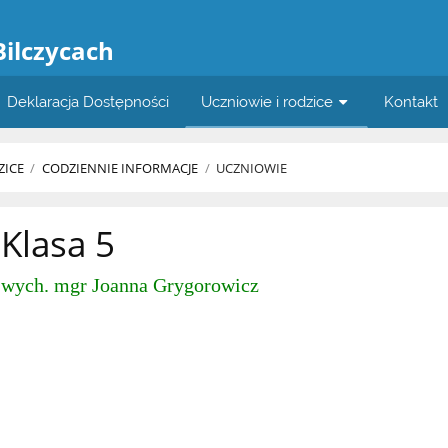
a
Bilczycach
Deklaracja Dostępności
Uczniowie i rodzice
Kontakt
ZICE
/
CODZIENNIE INFORMACJE
/
UCZNIOWIE
Klasa 5
wych. mgr
Joanna Grygorowicz