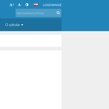
+
-
LOGOWANIE
O szkole