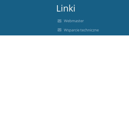
Linki
Webmaster
Wsparcie techniczne
Deklaracja dostępności
Informacje prawne
Polityka prywatności
Metryczka
Mapa strony
O nas
Kontakt
Aktualności