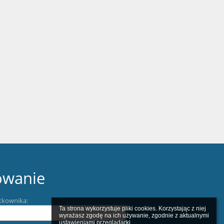
owanie
tkownika:
Ta strona wykorzystuje pliki cookies. Korzystając z niej 
wyrażasz zgodę na ich używanie, zgodnie z aktualnymi 
ustawieniami przeglądarki.
