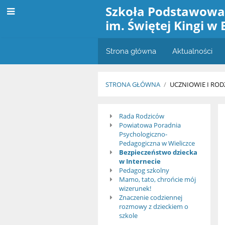
Szkoła Podstawow
im. Świętej Kingi w 
Strona główna
Aktualności
STRONA GŁÓWNA
/
UCZNIOWIE I ROD
Rodzice
Rada Rodziców
Powiatowa Poradnia
Psychologiczno-
Pedagogiczna w Wieliczce
Bezpieczeństwo dziecka
w Internecie
Pedagog szkolny
Mamo, tato, chrońcie mój
wizerunek!
Znaczenie codziennej
rozmowy z dzieckiem o
szkole