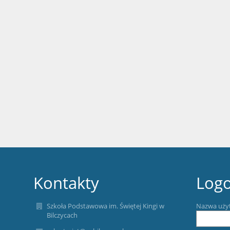
Kontakty
Log
Szkoła Podstawowa im. Świętej Kingi w
Nazwa uży
Bilczycach