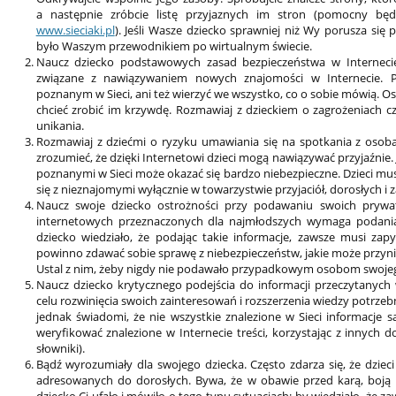
a następnie zróbcie listę przyjaznych im stron (pomocny będ
www.sieciaki.pl
). Jeśli Wasze dziecko sprawniej niż Wy porusza się po
było Waszym przewodnikiem po wirtualnym świecie.
Naucz dziecko podstawowych zasad bezpieczeństwa w Internecie
związane z nawiązywaniem nowych znajomości w Internecie. 
poznanym w Sieci, ani też wierzyć we wszystko, co o sobie mówią. O
chcieć zrobić im krzywdę. Rozmawiaj z dzieckiem o zagrożeniach cz
unikania.
Rozmawiaj z dziećmi o ryzyku umawiania się na spotkania z osoba
zrozumieć, że dzięki Internetowi dzieci mogą nawiązywać przyjaźnie
poznanymi w Sieci może okazać się bardzo niebezpieczne. Dzieci m
się z nieznajomymi wyłącznie w towarzystwie przyjaciół, dorosłych i
Naucz swoje dziecko ostrożności przy podawaniu swoich prywa
internetowych przeznaczonych dla najmłodszych wymaga podani
dziecko wiedziało, że podając takie informacje, zawsze musi zap
powinno zdawać sobie sprawę z niebezpieczeństw, jakie może przy
Ustal z nim, żeby nigdy nie podawało przypadkowym osobom swojeg
Naucz dziecko krytycznego podejścia do informacji przeczytanych w
celu rozwinięcia swoich zainteresowań i rozszerzenia wiedzy potrzebn
jednak świadomi, że nie wszystkie znalezione w Sieci informacje s
weryfikować znalezione w Internecie treści, korzystając z innych d
słowniki).
Bądź wyrozumiały dla swojego dziecka. Często zdarza się, że dziec
adresowanych do dorosłych. Bywa, że w obawie przed karą, boją s