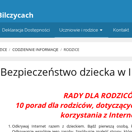
a
Bilczycach
Deklaracja Dostępności
Uczniowie i rodzice
Kontakt
ZICE
/
CODZIENNIE INFORMACJE
/
RODZICE
Bezpieczeństwo dziecka w I
RADY DLA RODZIC
10 porad dla rodziców, dotycząc
korzystania z Intern
Odkrywaj Internet razem z dzieckiem. Bądź pierwszą osobą, 
Odkrywajcie wspólnie jego zasoby. Spróbujcie znaleźć strony, kt