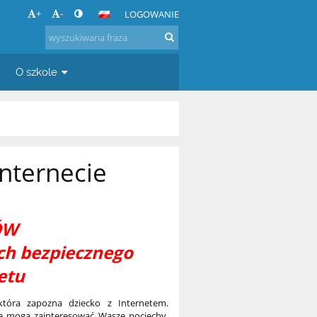
+
-
LOGOWANIE
O szkole
nternecie
ÓW
ych bezpiecznego
etu
która zapozna dziecko z Internetem.
óre mogą zainteresować Wasze pociechy,