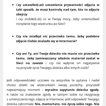
C
zy ustawiłeś(-aś) ustawienia prywatności zdjęcia w
taki sposób, że masz kontrolę nad tym, kto to zdjęcie
obejrzy
i czy zrobiłeś(-aś) co w Twojej mocy, żeby uniemożliwić
rozsyłanie tego wizerunku po Sieci?
Czy nie miałbyś nic przeciwko temu, żeby podobne
zdjęcie Ciebie znalazło się w Internecie?
Czy ani Ty, ani Twoje dziecko nie macie nic przeciwko
temu, żeby zamieszczany właśnie materiał został w
Sieci na zawsze
i czy nie wpłynie on negatywnie
na przyszłe życie Twojego dziecka albo innych osób?
Jeśli odpowiedziałeś uczciwie na wszystkie te pytania i nadal
chcesz dzielić się wizerunkiem swojej pociechy, przyszedł
najważniejszy moment –
wyraźne zapytanie dziecka zgodę
.
A także na znalezienie zgody w samym sobie na rezygnację
z umieszczenia tego zdjęcia w Internecie, jeśli odpowiedź Twojego
dziecka zabrzmiała:
Nie, mamo/tato, nie życzę sobie tego. Nie