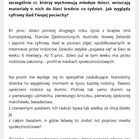
szczególnie ci, którzy wychowują młodsze dzieci, wrzucają
materiały o nich do Sieci średnio co tydzień. Jak wygląda
cyfrowy ślad Twojej pociechy?
81 proc. dzieci poniżej drugiego roku życia z krajów Unii
Europejskiej, Stanów Zjednoczonych, Australii, Nowej Zelandii
i Japonii ma cyfrowy ślad w postaci zdjęć opublikowanych w
Internecie przez rodziców. Dziecko zwykle „pojawia się” w Sieci w
wieku 6 miesięcy. Aż 5 proc. dzieci już w tym wieku ma przez
rodziców założony… profil w mediach społecznościowych.
Na pozór nie wydaje się to specjalnie zaskakujące. Narodziny
dziecka to wyjątkowy moment w życiu każdej rodziny. Świeżo
upieczeni rodzice są dumni. Później tak samo dumni są
z pierwszego uśmiechu, pierwszego kroczku, pierwszej zjedzonej
marchewki, świadectwa
z czerwonym paskiem. Ich radość bywa tak wielka, że chcą dzielić
ją
z całym światem. A gdzie łatwiej to zrobić niż poprzez media
społecznościowe?