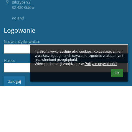
Bilczyce 92
32-420 Gdów
Poland
Logowanie
Nazwa użytkownika:
Ta strona wykorzystuje pliki cookies. Korzystając z niej 
wyrażasz zgodę na ich używanie, zgodnie z aktualnymi 
Hasło:
ustawieniami przeglądarki.

Więcej informacji znajdziesz w 
Polityce prywatności
.
OK
Zapomniałem loginu lub hasła
Wersja dla słabowidzących
Powered by
aSc EduPage