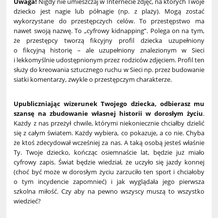
Uwaga!
Nigdy nie umieszczaj w Internecie zdjęć, na których Twoje
dziecko jest nagie lub półnagie (np. z plaży). Mogą zostać
wykorzystane do przestępczych celów. To przestępstwo ma
nawet swoją nazwę. To „cyfrowy kidnapping”. Polega on na tym,
że przestępcy tworzą fikcyjny profil dziecka uzupełniony
o fikcyjną historię – ale uzupełniony znalezionym w Sieci
i lekkomyślnie udostępnionym przez rodziców zdjęciem. Profil ten
służy do kreowania sztucznego ruchu w Sieci np. przez budowanie
siatki komentarzy, zwykle o przestępczym charakterze.
Upubliczniając wizerunek Twojego dziecka, odbierasz mu
szansę na zbudowanie własnej historii w dorosłym życiu
.
Każdy z nas przeżył chwile, którymi niekoniecznie chciałby dzielić
się z całym światem. Każdy wybiera, co pokazuje, a co nie. Chyba
że ktoś zdecydował wcześniej za nas. A taką osobą jesteś właśnie
Ty. Twoje dziecko, kończąc osiemnaście lat, będzie już miało
cyfrowy zapis. Świat będzie wiedział, że uczyło się jazdy konnej
(choć być może w dorosłym życiu zarzuciło ten sport i chciałoby
o tym incydencie zapomnieć) i jak wyglądała jego pierwsza
szkolna miłość. Czy aby na pewno wszyscy muszą to wszystko
wiedzieć?