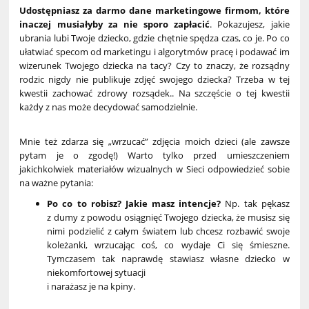
Udostępniasz za darmo dane marketingowe firmom, które
inaczej musiałyby za nie sporo zapłacić
. Pokazujesz, jakie
ubrania lubi Twoje dziecko, gdzie chętnie spędza czas, co je. Po co
ułatwiać specom od marketingu i algorytmów pracę i podawać im
wizerunek Twojego dziecka na tacy? Czy to znaczy, że rozsądny
rodzic nigdy nie publikuje zdjęć swojego dziecka? Trzeba w tej
kwestii zachować zdrowy rozsądek.. Na szczęście o tej kwestii
każdy z nas może decydować samodzielnie.
Mnie też zdarza się „wrzucać” zdjęcia moich dzieci (ale zawsze
pytam je o zgodę!) Warto tylko przed umieszczeniem
jakichkolwiek materiałów wizualnych w Sieci odpowiedzieć sobie
na ważne pytania:
Po co to robisz? Jakie masz intencje?
Np. tak pękasz
z dumy z powodu osiągnięć Twojego dziecka, że musisz się
nimi podzielić z całym światem lub chcesz rozbawić swoje
koleżanki, wrzucając coś, co wydaje Ci się śmieszne.
Tymczasem tak naprawdę stawiasz własne dziecko w
niekomfortowej sytuacji
i narażasz je na kpiny.