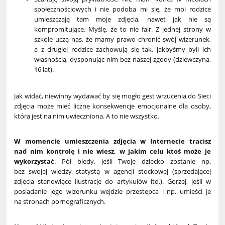
społecznościowych i nie podoba mi się, że moi rodzice
umieszczają tam moje zdjęcia, nawet jak nie są
kompromitujące. Myślę, że to nie fair. Z jednej strony w
szkole uczą nas, że mamy prawo chronić swój wizerunek,
a z drugiej rodzice zachowują się tak, jakbyśmy byli ich
własnością, dysponując nim bez naszej zgody (dziewczyna,
16 lat).
Jak widać, niewinny wydawać by się mogło gest wrzucenia do Sieci
zdjęcia może mieć liczne konsekwencje emocjonalne dla osoby,
która jest na nim uwieczniona. A to nie wszystko.
W momencie umieszczenia zdjęcia w Internecie tracisz
nad nim kontrolę i nie wiesz, w jakim celu ktoś może je
wykorzystać
. Pół biedy, jeśli Twoje dziecko zostanie np.
bez swojej wiedzy statystą w agencji stockowej (sprzedającej
zdjęcia stanowiące ilustracje do artykułów itd.). Gorzej, jeśli w
posiadanie jego wizerunku wejdzie przestępca i np. umieści je
na stronach pornograficznych.