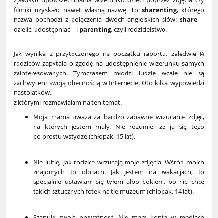
Zjawisko upowszechniania wizerunku dzieci poprzez zdjęcia czy
filmiki uzyskało nawet własną nazwę. To
sharenting
, którego
nazwa pochodzi z połączenia dwóch angielskich słów:
share
–
dzielić, udostępniać – i
parenting
, czyli rodzicielstwo.
Jak wynika z przytoczonego na początku raportu, zaledwie ¼
rodziców zapytała o zgodę na udostępnienie wizerunku samych
zainteresowanych. Tymczasem młodzi ludzie wcale nie są
zachwyceni swoją obecnością w Internecie. Oto kilka wypowiedzi
nastolatków,
z którymi rozmawiałam na ten temat.
Moja mama uważa za bardzo zabawne wrzucanie zdjęć,
na których jestem mały. Nie rozumie, że ja się tego
po prostu wstydzę (chłopak, 15 lat).
Nie lubię, jak rodzice wrzucają moje zdjęcia. Wśród moich
znajomych to obciach. Jak jestem na wakacjach, to
specjalnie ustawiam się tyłem albo bokiem, bo nie chcę
takich sztucznych fotek na tle muzeum (chłopak, 14 lat).
Szanuję swoją prywatność. Nie mam konta w mediach