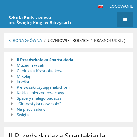
LOGOWANIE
Szkoła Podstawowa
im. Świętej Kingi w Bilczycach
STRONA GŁÓWNA
/
UCZNIOWIE I RODZICE
/
KRASNOLUDKI :-)
Krasnoludki
II Przedszkolaka Spartakiada
:-)
Muzeum w sali
Choinka u Krasnoludków
Mikołaj
Jasełka
Pierwszaki czytają maluchom
Koktajl mleczno-owocowy
Spacery małego badacza
"Gimnastyka na wesoło"
Na placu zabaw
Święta
II Przedszkolaka Spartakiada