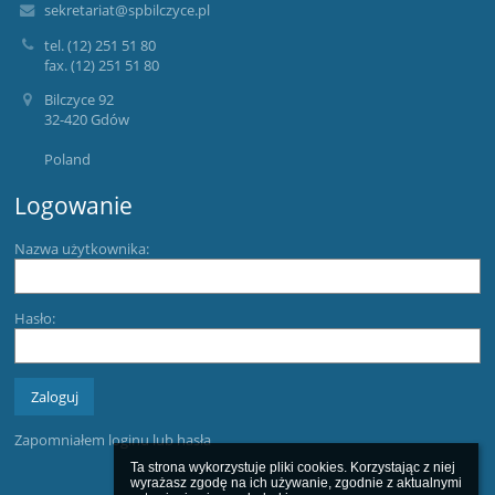
sekretariat@spbilczyce.pl
tel. (12) 251 51 80
fax. (12) 251 51 80
Bilczyce 92
32-420 Gdów
Poland
Logowanie
Nazwa użytkownika:
Hasło:
Zapomniałem loginu lub hasła
Ta strona wykorzystuje pliki cookies. Korzystając z niej 
wyrażasz zgodę na ich używanie, zgodnie z aktualnymi 