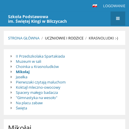
LOGOWANIE
Szkoła Podstawowa
im. Świętej Kingi w Bilczycach
STRONA GŁÓWNA
/
UCZNIOWIE I RODZICE
/
KRASNOLUDKI :-)
Krasnoludki
II Przedszkolaka Spartakiada
:-)
Muzeum w sali
Choinka u Krasnoludków
Mikołaj
Jasełka
Pierwszaki czytają maluchom
Koktajl mleczno-owocowy
Spacery małego badacza
"Gimnastyka na wesoło"
Na placu zabaw
Święta
Mikołaj