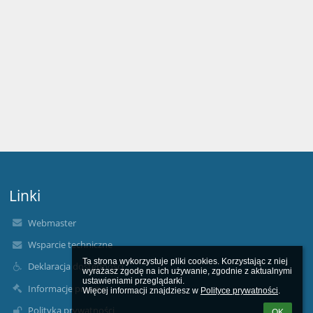
Linki
Webmaster
Wsparcie techniczne
Ta strona wykorzystuje pliki cookies. Korzystając z niej 
Deklaracja dostępności
wyrażasz zgodę na ich używanie, zgodnie z aktualnymi 
ustawieniami przeglądarki.

Informacje prawne
Więcej informacji znajdziesz w 
Polityce prywatności
.
Polityka prywatności
OK