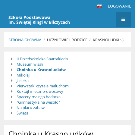
LOGOWANIE
Szkoła Podstawowa
im. Świętej Kingi w Bilczycach
STRONA GŁÓWNA
/
UCZNIOWIE I RODZICE
/
KRASNOLUDKI :-)
Krasnoludki
II Przedszkolaka Spartakiada
:-)
Muzeum w sali
Choinka u Krasnoludków
Mikołaj
Jasełka
Pierwszaki czytają maluchom
Koktajl mleczno-owocowy
Spacery małego badacza
"Gimnastyka na wesoło"
Na placu zabaw
Święta
Choinka u Krasnoludków