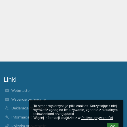
Linki
Webmaster
Wsparcie techniczne
Ta strona wykorzystuje pliki cookies. Korzystając z niej 
Deklaracja dostępności
wyrażasz zgodę na ich używanie, zgodnie z aktualnymi 
ustawieniami przeglądarki.

Informacje prawne
Więcej informacji znajdziesz w 
Polityce prywatności
.
Polityka prywatności
OK