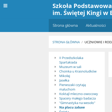
Szkoła Podstawow
im. Świętej Kingi w 
Strona główna
Aktualności
STRONA GŁÓWNA
/
UCZNIOWIE I ROD
Krasnoludki
II Przedszkolaka
Spartakiada
:-)
Muzeum w sali
Choinka u Krasnoludków
Mikołaj
Jasełka
Pierwszaki czytają
maluchom
Koktajl mleczno-owocowy
Spacery małego badacza
"Gimnastyka na wesoło"
Na placu zabaw
Święta