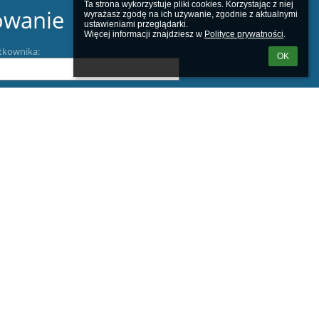
Ta strona wykorzystuje pliki cookies. Korzystając z niej 
owanie
wyrażasz zgodę na ich używanie, zgodnie z aktualnymi 
ustawieniami przeglądarki.

Więcej informacji znajdziesz w 
Polityce prywatności
.
tkownika:
OK
m loginu lub hasła