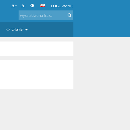
+
-
LOGOWANIE
O szkole