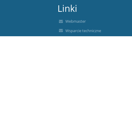
Linki
Webmaster
Wsparcie techniczne
Deklaracja dostępności
Informacje prawne
Polityka prywatności
Metryczka
Mapa strony
O nas
Kontakt
Aktualności