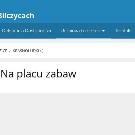
a
Bilczycach
Deklaracja Dostępności
Uczniowie i rodzice
Kontakt
ZICE
/
KRASNOLUDKI :-)
Na placu zabaw