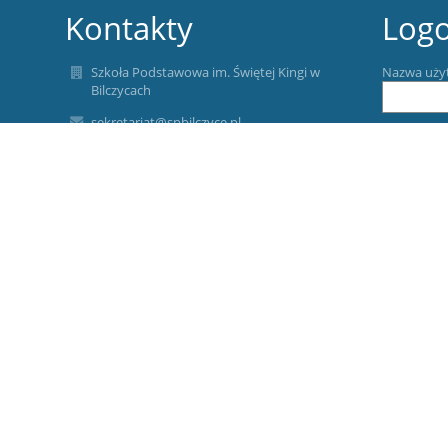
Kontakty
Log
Szkoła Podstawowa im. Świętej Kingi w
Nazwa uży
Bilczycach
sekretariat@spbilczyce.pl
Hasło:
tel. (12) 251 51 80
fax. (12) 251 51 80
Bilczyce 92
32-420 Gdów
Zapomniałe
Poland