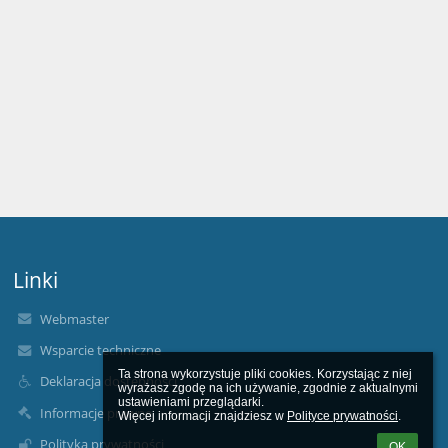
Linki
Webmaster
Wsparcie techniczne
Ta strona wykorzystuje pliki cookies. Korzystając z niej 
Deklaracja dostępności
wyrażasz zgodę na ich używanie, zgodnie z aktualnymi 
ustawieniami przeglądarki.

Informacje prawne
Więcej informacji znajdziesz w 
Polityce prywatności
.
Polityka prywatności
OK