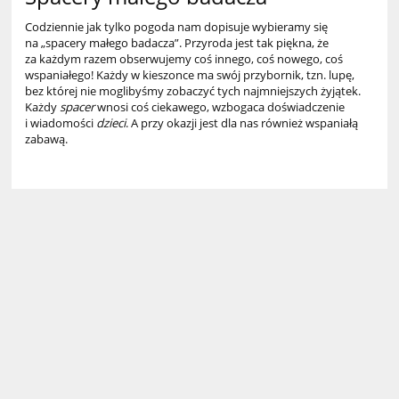
Codziennie jak tylko pogoda nam dopisuje wybieramy się
na „spacery małego badacza”. Przyroda jest tak piękna, że
za każdym razem obserwujemy coś innego, coś nowego, coś
wspaniałego! Każdy w kieszonce ma swój przybornik, tzn. lupę,
bez której nie moglibyśmy zobaczyć tych najmniejszych żyjątek.
Każdy
spacer
wnosi coś ciekawego, wzbogaca doświadczenie
i wiadomości
dzieci
. A przy okazji jest dla nas również wspaniałą
zabawą.