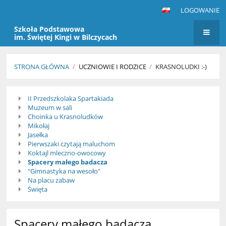
LOGOWANIE
Szkoła Podstawowa
im. Świętej Kingi w Bilczycach
STRONA GŁÓWNA
/
UCZNIOWIE I RODZICE
/
KRASNOLUDKI :-)
Krasnoludki
II Przedszkolaka Spartakiada
:-)
Muzeum w sali
Choinka u Krasnoludków
Mikołaj
Jasełka
Pierwszaki czytają maluchom
Koktajl mleczno-owocowy
Spacery małego badacza
"Gimnastyka na wesoło"
Na placu zabaw
Święta
Spacery małego badacza