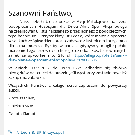
Szanowni Państwo,
Nasza szkoła bierze udział w Akcji Mikołajowej na rzecz
podopiecznych Hospicjum dla Dzieci Alma Spei. Akcja polega
na zrealizowaniu listu napisanego przez jednego z podopiecznych
tego hospicjum. Otrzymaliśmy list Leosia, który marzy o spacerze
w sankach ze śpiworkiem oraz o zabawce z lusterkiem i przyjemną
dla ucha muzyka. Byłoby wspaniale gdybyśmy mogli spełnić
marzenie tego przewlekle chorego dziecka. Koszt drewnianych
sanek ze śpiworkiem to 210 zł
https://allegro.pl/oferta/sanki-
drewniane-z-oparciem-spiwor-polar-12429066535
W dniach 03.11.2022 do 09.11.2022r. odbędzie się zbiórka
pieniążków na ten cel do puszek. Jeśli wystarczy zostanie również
zakupiona zabawka.
Wszystkich Państwa z całego serca zapraszam do powyższej
aukcji.
Z poważaniem,
Opiekun SKW
Danuta Klamut
7._Leon_B._SP_Bilczyce.pdf