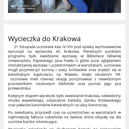
Wycieczka do Krakowa
21 listopada uczniowie klas IV-VIII pod opieką wychowawców
wyruszyli na wycieczkę do Krakowa. Pierwszym punktem
programu było zwiedzanie wystawy w Bibliotece Głównej
Uniwersytetu Papieskiego Jana Pawła II, gdzie poza oglądaniem
interaktywnej wystawy i uczestnictwem w warsztatach, uczniowie
mogli przymierzyć korony i szaty królewskie oraz znaleźć się w
katedralnym kapitularzu na Wawelu dzięki okularom VR.
Uczniowie mieli również okazję porozmawiać z niewidomym
pracownikiem naukowym biblioteki oraz poznać jego psa
przewodnika.
Kolejnym etapem wycieczki było zwiedzanie Krakowa, odwiedziny
smoka wawelskiego, zobaczenie Katedry, Zamku Królewskiego
oraz pałaców kanoników katedralnych na ulicy Kanoniczej.
Po zwiedzaniu przyszedł czas na uczestnictwo w warsztatach w
najmniejszej fabryce cukierków na świecie, które okazały się dla
uczniów bardzo interesujące.
Wycieczka zakończyła się słuchaniem hejnału na krakowskim