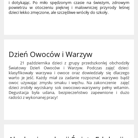
i dotykając. Po miło spędzonym czasie na świeżym, zdrowym
powietrzu w otoczeniu pięknej i malowniczej przyrody leśnej
dzieci lekko zmęczone, ale szczęśliwe wróciły do szkoły.
4
Dzień Owoców i Warzyw
21 października dzieci z grupy przedszkonlej obchodziły
Światowy Dzień Owoców i Warzyw. Podczas zajęć dzieci
klasyfikowały warzywa i owoce oraz dowiedziały się dlaczego
warto je jeść. Każdy miał za zadanie rozpoznać warzywo bądź
owoc używając zmysłu smaku i węchu. Na zakonczenie zajęć
dzieci zrobiły wyciskany sok owocowo-warzywny pełny witamin.
Degustacja była udana, bezpieczeństwo zapewnione i dużo
radości z wykonanej pracy!
7