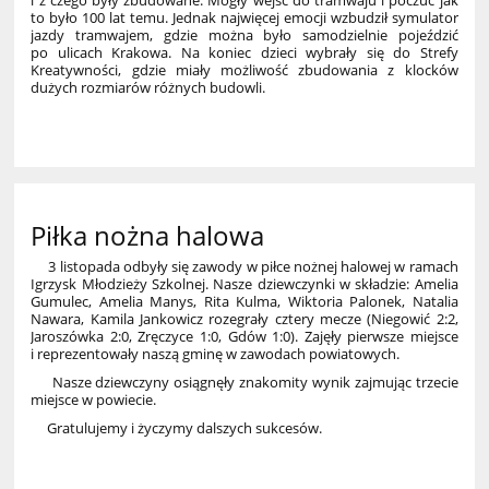
to było 100 lat temu. Jednak najwięcej emocji wzbudził symulator
jazdy tramwajem, gdzie można było samodzielnie pojeździć
po ulicach Krakowa. Na koniec dzieci wybrały się do Strefy
Kreatywności, gdzie miały możliwość zbudowania z klocków
dużych rozmiarów różnych budowli.
38
Piłka nożna halowa
3 listopada odbyły się zawody w piłce nożnej halowej w ramach
Igrzysk Młodzieży Szkolnej. Nasze dziewczynki w składzie: Amelia
Gumulec, Amelia Manys, Rita Kulma, Wiktoria Palonek, Natalia
Nawara, Kamila Jankowicz rozegrały cztery mecze (Niegowić 2:2,
Jaroszówka 2:0, Zręczyce 1:0, Gdów 1:0). Zajęły pierwsze miejsce
i reprezentowały naszą gminę w zawodach powiatowych.
Nasze dziewczyny osiągnęły znakomity wynik zajmując trzecie
miejsce w powiecie.
Gratulujemy i życzymy dalszych sukcesów.