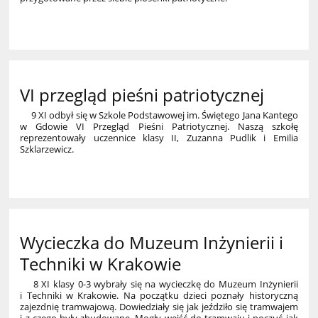
27
VI przegląd pieśni patriotycznej
9 XI odbył się w Szkole Podstawowej im. Świętego Jana Kantego
w Gdowie VI Przegląd Pieśni Patriotycznej. Naszą szkołę
reprezentowały uczennice klasy II, Zuzanna Pudlik i Emilia
Szklarzewicz.
Wycieczka do Muzeum Inżynierii i
Techniki w Krakowie
8 XI klasy 0-3 wybrały się na wycieczkę do Muzeum Inżynierii
i Techniki w Krakowie. Na początku dzieci poznały historyczną
zajezdnię tramwajową. Dowiedziały się jak jeździło się tramwajem
i z czego były zbudowane. Mogły wejść do tramwaju i poczuć jak