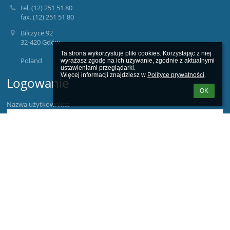
tel. (12) 251 51 80
fax. (12) 251 51 80
Bilczyce 92
32-420 Gdów
Ta strona wykorzystuje pliki cookies. Korzystając z niej 
Poland
wyrażasz zgodę na ich używanie, zgodnie z aktualnymi 
ustawieniami przeglądarki.

Więcej informacji znajdziesz w 
Polityce prywatności
.
Logowanie
OK
Nazwa użytkownika:
Hasło:
Zapomniałem loginu lub hasła