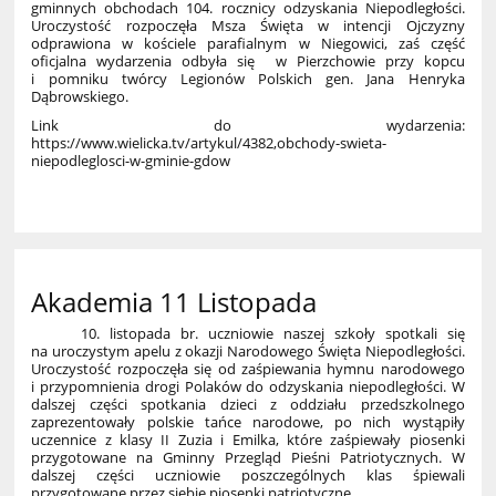
gminnych obchodach 104. rocznicy odzyskania Niepodległości.
Uroczystość rozpoczęła Msza Święta w intencji
Ojczyzny
odprawiona w kościele parafialnym w Niegowici, zaś część
oficjalna wydarzenia odbyła się w Pierzchowie przy kopcu
i pomniku twórcy Legionów Polskich gen. Jana Henryka
Dąbrowskiego.
Link do wydarzenia:
https://www.wielicka.tv/artykul/4382,obchody-swieta-
niepodleglosci-w-gminie-gdow
Akademia 11 Listopada
10. listopada br. uczniowie naszej szkoły spotkali się
na uroczystym apelu z okazji Narodowego Święta Niepodległości.
Uroczystość rozpoczęła się od zaśpiewania hymnu narodowego
i przypomnienia drogi Polaków do odzyskania niepodległości. W
dalszej części spotkania dzieci z oddziału przedszkolnego
zaprezentowały polskie tańce narodowe, po nich wystąpiły
uczennice z klasy II Zuzia i Emilka, które zaśpiewały piosenki
przygotowane na Gminny Przegląd Pieśni Patriotycznych. W
dalszej części uczniowie poszczególnych klas śpiewali
przygotowane przez siebie piosenki patriotyczne.