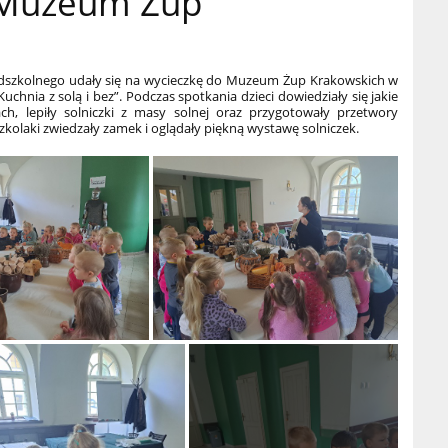
 Muzeum Żup
zedszkolnego udały się na wycieczkę do Muzeum Żup Krakowskich w
Kuchnia z solą i bez”. Podczas spotkania dzieci dowiedziały się jakie
h, lepiły solniczki z masy solnej oraz przygotowały przetwory
zkolaki zwiedzały zamek i oglądały piękną wystawę solniczek.