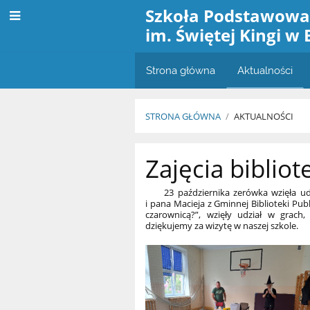
Szkoła Podstawow
im. Świętej Kingi w 
Strona główna
Aktualności
STRONA GŁÓWNA
/
AKTUALNOŚCI
Aktualności
Zajęcia biblio
23 października zerówka wzięła udzi
i pana Macieja z Gminnej Biblioteki Pub
czarownicą?”, wzięły udział w grach,
dziękujemy za wizytę w naszej szkole.