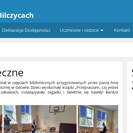
a
Bilczycach
Deklaracja Dostępności
Uczniowie i rodzice
Kontakt
teczne
ał w zajęciach bibliotecznych przygotowanych przez panią Anię
licznej w Gdowie. Dzieci wysłuchały książki „Przepraszam, czy jesteś
 zabawach, rozwiązywały zagadki i świetnie się bawiły! Bardzo