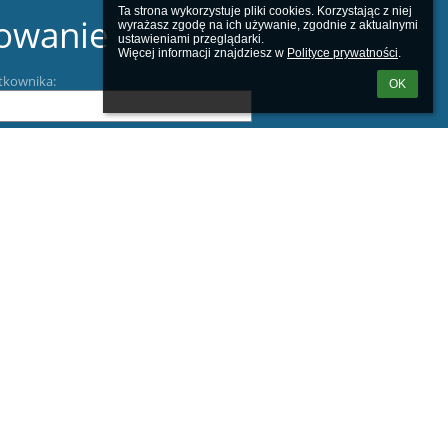
Ta strona wykorzystuje pliki cookies. Korzystając z niej 
owanie
wyrażasz zgodę na ich używanie, zgodnie z aktualnymi 
ustawieniami przeglądarki.

Więcej informacji znajdziesz w 
Polityce prywatności
.
tkownika:
OK
m loginu lub hasła