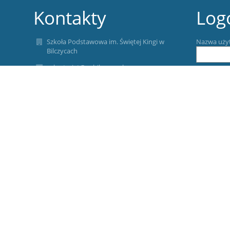
Kontakty
Log
Szkoła Podstawowa im. Świętej Kingi w
Nazwa uży
Bilczycach
sekretariat@spbilczyce.pl
Hasło:
tel. (12) 251 51 80
fax. (12) 251 51 80
Bilczyce 92
32-420 Gdów
Zapomniałe
Poland