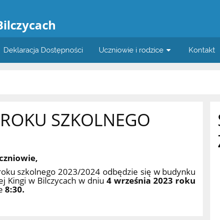
a
Bilczycach
Deklaracja Dostępności
Uczniowie i rodzice
Kontakt
 ROKU SZKOLNEGO
czniowie,
roku szkolnego 2023/2024 odbędzie się w budynku
j Kingi w Bilczycach w dniu
4 września 2023
roku
ie
8:30.