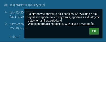
sekretariat@spbilczyce.pl
tel. (12) 251 51 80
Ta strona wykorzystuje pliki cookies. Korzystając z niej 
fax. (12) 251 51 80
wyrażasz zgodę na ich używanie, zgodnie z aktualnymi 
ustawieniami przeglądarki.

Bilczyce 92
Więcej informacji znajdziesz w 
Polityce prywatności
.
32-420 Gdów
OK
Poland
Logowanie
Nazwa użytkownika:
Hasło:
Zapomniałem loginu lub hasła