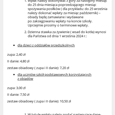
Wpłat należy dokonywać z góry za następny miesiąc
do 25 dnia miesiąca poprzedzającego miesiąc
spożywania posiłków ( dla przykładu: do 25 września
należy dokonać wpłaty za miesiąc październik) –
obiady będę zamawiane i wydawane
po zaksięgowaniu wpłaty na koncie szkoły.
Uprzejmie prosimy o terminowe wpłaty.
Dzienna stawka za żywienie ( wsad do kotła) wynosi
dla Państwa od dnia 1 września 2024 r.:
dla dzieci z oddziałów przedszkolnych
zupa: 2,40 zł
II danie: 4,80 zł
zestaw obiadowy ( zupa i II danie): 7,20 zł
dla uczniów szkół podstawowych korzystających
z obiadów
zupa: 3,00 zł
II danie: 7,50 zł
zestaw obiadowy ( zupa i II danie): 10,50 zł
W tytule wpłaty należy podać następujące dane-