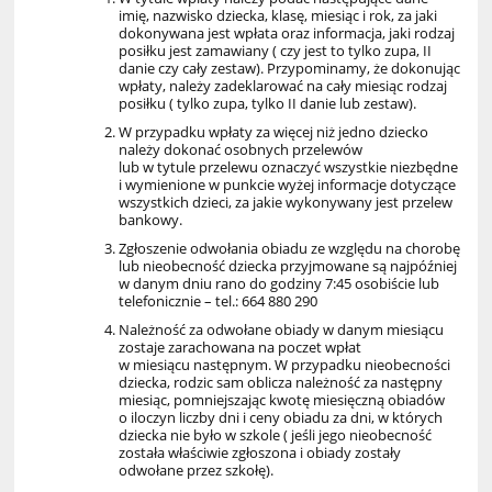
imię, nazwisko dziecka, klasę, miesiąc i rok, za jaki
dokonywana jest wpłata oraz informacja, jaki rodzaj
posiłku jest zamawiany ( czy jest to tylko zupa, II
danie czy cały zestaw). Przypominamy, że dokonując
wpłaty, należy zadeklarować na cały miesiąc rodzaj
posiłku ( tylko zupa, tylko II danie lub zestaw).
W przypadku wpłaty za więcej niż jedno dziecko
należy dokonać osobnych przelewów
lub w tytule przelewu oznaczyć wszystkie niezbędne
i wymienione w punkcie wyżej informacje dotyczące
wszystkich dzieci, za jakie wykonywany jest przelew
bankowy.
Zgłoszenie odwołania obiadu ze względu na chorobę
lub nieobecność dziecka przyjmowane są najpóźniej
w danym dniu rano do godziny 7:45 osobiście lub
telefonicznie – tel.: 664 880 290
Należność za odwołane obiady w danym miesiącu
zostaje zarachowana na poczet wpłat
w miesiącu następnym. W przypadku nieobecności
dziecka, rodzic sam oblicza należność za następny
miesiąc, pomniejszając kwotę miesięczną obiadów
o iloczyn liczby dni i ceny obiadu za dni, w których
dziecka nie było w szkole ( jeśli jego nieobecność
została właściwie zgłoszona i obiady zostały
odwołane przez szkołę).