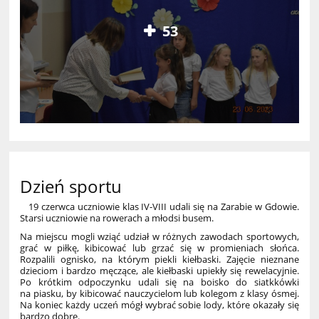
53
Dzień sportu
19 czerwca uczniowie klas IV-VIII udali się na Zarabie w Gdowie.
Starsi uczniowie na rowerach a młodsi busem.
Na miejscu mogli wziąć udział w różnych zawodach sportowych,
grać w piłkę, kibicować lub grzać się w promieniach słońca.
Rozpalili ognisko, na którym piekli kiełbaski. Zajęcie nieznane
dzieciom i bardzo męczące, ale kiełbaski upiekły się rewelacyjnie.
Po krótkim odpoczynku udali się na boisko do siatkkówki
na piasku, by kibicować nauczycielom lub kolegom z klasy ósmej.
Na koniec każdy uczeń mógł wybrać sobie lody, które okazały się
bardzo dobre.