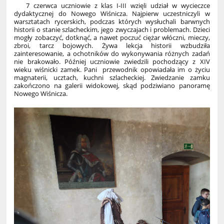
7 czerwca uczniowie z klas I-III wzięli udział w wycieczce
dydaktycznej do Nowego Wiśnicza. Najpierw uczestniczyli w
warsztatach rycerskich, podczas których wysłuchali barwnych
historii o stanie szlacheckim, jego zwyczajach i problemach. Dzieci
mogły zobaczyć, dotknąć, a nawet poczuć ciężar włóczni, mieczy,
zbroi, tarcz bojowych. Żywa lekcja historii wzbudziła
zainteresowanie, a ochotników do wykonywania różnych zadań
nie brakowało. Później uczniowie zwiedzili pochodzący z XIV
wieku wiśnicki zamek. Pani przewodnik opowiadała im o życiu
magnaterii, ucztach, kuchni szlacheckiej. Zwiedzanie zamku
zakończono na galerii widokowej, skąd podziwiano panoramę
Nowego Wiśnicza.