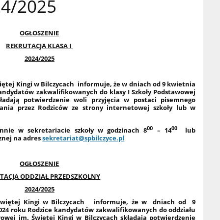
24/2025
OGŁOSZENIE
REKRUTACJA KLASA I
2024/2025
ętej Kingi w Bilczycach informuje, że
w dniach od 9 kwietnia
andydatów zakwalifikowanych do klasy I Szkoły Podstawowej
kładają potwierdzenie woli przyjęcia w postaci pisemnego
nia przez Rodziców ze strony internetowej szkoły lub w
00
00
nie w sekretariacie szkoły w godzinach 8
– 14
lub
znej na adres
sekretariat@spbilczyce.pl
OGŁOSZENIE
TACJA ODDZIAŁ PRZEDSZKOLNY
2024/2025
Świętej Kingi w Bilczycach informuje, że w dniach od 9
2024 roku Rodzice kandydatów zakwalifikowanych do oddziału
owej im. Świętej Kingi w Bilczycach składają potwierdzenie