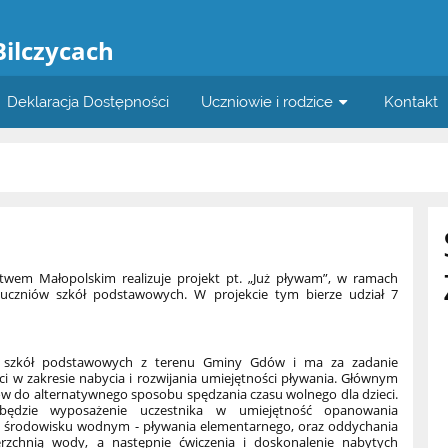
a
Bilczycach
Deklaracja Dostępności
Uczniowie i rodzice
Kontakt
 Małopolskim realizuje projekt pt. „Już pływam”, w ramach
 uczniów szkół podstawowych. W projekcie tym bierze udział 7
ze szkół podstawowych z terenu Gminy Gdów i ma za zadanie
eci w zakresie nabycia i rozwijania umiejętności pływania. Głównym
ów do alternatywnego sposobu spędzania czasu wolnego dla dzieci.
ędzie wyposażenie uczestnika w umiejętność opanowania
środowisku wodnym - pływania elementarnego, oraz oddychania
erzchnią wody, a następnie ćwiczenia i doskonalenie nabytych