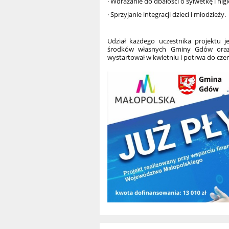
· Wdrażanie do dbałości o sylwetkę i hig
· Sprzyjanie integracji dzieci i młodzieży.
Udział każdego uczestnika projektu 
środków własnych Gminy Gdów oraz z
wystartował w kwietniu i potrwa do czer