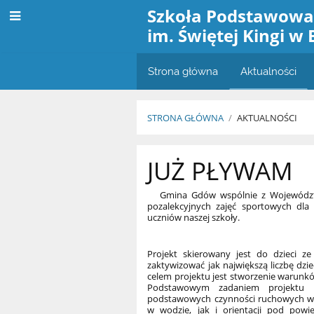
Szkoła Podstawow
im. Świętej Kingi w 
Strona główna
Aktualności
STRONA GŁÓWNA
/
AKTUALNOŚCI
Aktualności
JUŻ PŁYWAM
Gmina Gdów wspólnie z Województwem
pozalekcyjnych zajęć sportowych dla
uczniów naszej szkoły.
Projekt skierowany jest do dzieci 
zaktywizować jak największą liczbę dzi
celem projektu jest stworzenie warunk
Podstawowym zadaniem projektu b
podstawowych czynności ruchowych w 
w wodzie, jak i orientacji pod powi