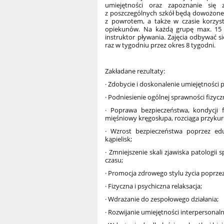
umiejętności oraz zapoznanie się
z poszczególnych szkół będą dowożone 
z powrotem, a także w czasie korzys
opiekunów. Na każdą grupę max. 15 
instruktor pływania. Zajęcia odbywać s
raz w tygodniu przez okres 8 tygodni.
Zakładane rezultaty:
· Zdobycie i doskonalenie umiejętności 
· Podniesienie ogólnej sprawności fizyc
· Poprawa bezpieczeństwa, kondycji 
mięśniowy kręgosłupa, rozciąga przyku
· Wzrost bezpieczeństwa poprzez edu
kąpielisk;
· Zmniejszenie skali zjawiska patolog
czasu;
· Promocja zdrowego stylu życia poprzez
· Fizyczna i psychiczna relaksacja;
· Wdrażanie do zespołowego działania;
· Rozwijanie umiejętności interpersonal