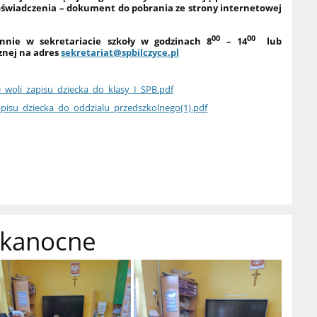
 oświadczenia – dokument do pobrania ze strony internetowej
00
00
nie w sekretariacie szkoły w godzinach 8
– 14
lub
znej na adres
sekretariat@spbilczyce.pl
_woli_zapisu_dziecka_do_klasy_I_SPB.pdf
apisu_dziecka_do_oddzialu_przedszkolnego(1).pdf
lkanocne