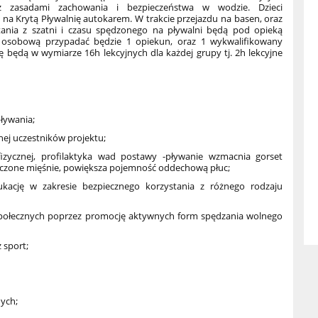
 z zasadami zachowania i bezpieczeństwa w wodzie. Dzieci
na Krytą Pływalnię autokarem. W trakcie przejazdu na basen, oraz
tania z szatni i czasu spędzonego na pływalni będą pod opieką
osobową przypadać będzie 1 opiekun, oraz 1 wykwalifikowany
ię będą w wymiarze 16h lekcyjnych dla każdej grupy tj. 2h lekcyjne
pływania;
znej uczestników projektu;
fizycznej, profilaktyka wad postawy -pływanie wzmacnia gorset
rczone mięśnie, powiększa pojemność oddechową płuc;
kację w zakresie bezpiecznego korzystania z różnego rodzaju
ii społecznych poprzez promocję aktywnych form spędzania wolnego
 sport;
nych;