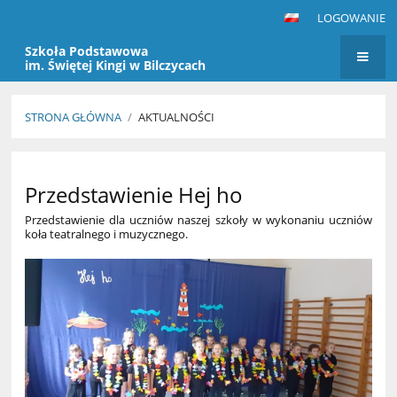
LOGOWANIE
Szkoła Podstawowa
im. Świętej Kingi w Bilczycach
STRONA GŁÓWNA
/
AKTUALNOŚCI
Aktualności
Przedstawienie Hej ho
Przedstawienie dla uczniów naszej szkoły w wykonaniu uczniów
koła teatralnego i muzycznego.