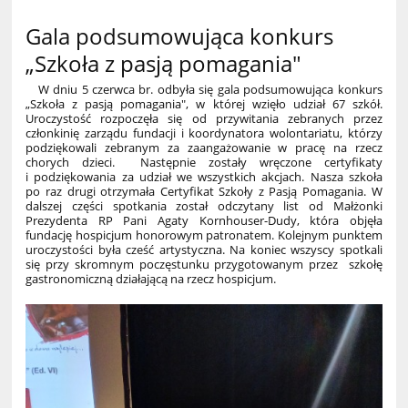
Gala podsumowująca konkurs
„Szkoła z pasją pomagania"
W dniu 5 czerwca br. odbyła się gala podsumowująca konkurs
„Szkoła z pasją pomagania", w której wzięło udział 67 szkół.
Uroczystość rozpoczęła się od przywitania zebranych przez
członkinię zarządu fundacji i koordynatora wolontariatu, którzy
podziękowali zebranym za zaangażowanie w pracę na rzecz
chorych dzieci. Następnie zostały wręczone certyfikaty
i podziękowania za udział we wszystkich akcjach. Nasza szkoła
po raz drugi otrzymała Certyfikat Szkoły z Pasją Pomagania. W
dalszej części spotkania został odczytany list od Małżonki
Prezydenta RP Pani Agaty Kornhouser-Dudy, która objęła
fundację hospicjum honorowym patronatem. Kolejnym punktem
uroczystości była cześć artystyczna. Na koniec wszyscy spotkali
się przy skromnym poczęstunku przygotowanym przez szkołę
gastronomiczną działającą na rzecz hospicjum.