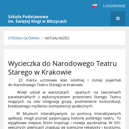
LOGOWANIE
Szkoła Podstawowa
im. Świętej Kingi w Bilczycach
STRONA GŁÓWNA
/
AKTUALNOŚCI
Aktualności
Wycieczka do Narodowego Teatru
Starego w Krakowie
22 marca uczniowie klas siódmej i ósmej pojechali
do Narodowego Teatru Starego w Krakowie.
Wzięli udział w warsztatach opartych na ćwiczeniach
parateatralnych z wykorzystaniem przestrzeni Starego Teatru
mających na celu integrację grupy, podniesienie komunikacji,
kreatywnego myślenia i kompetencji społecznych.
W Muzeum Interaktywnym, za pomocą interaktywnych
aplikacji, mogli poznać pasjonującą historię polskiego teatru. To
wyjątkowe miejsce, które inspiruje i rozwija wyobraźnię. W XIII-
wiecznych piwnicach znajdują się sceniczne rekwizyty i kostiumy,