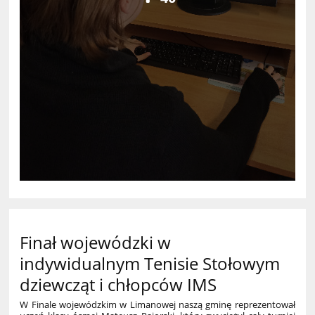
Finał wojewódzki w
indywidualnym Tenisie Stołowym
dziewcząt i chłopców IMS
W Finale wojewódzkim w Limanowej naszą gminę reprezentował