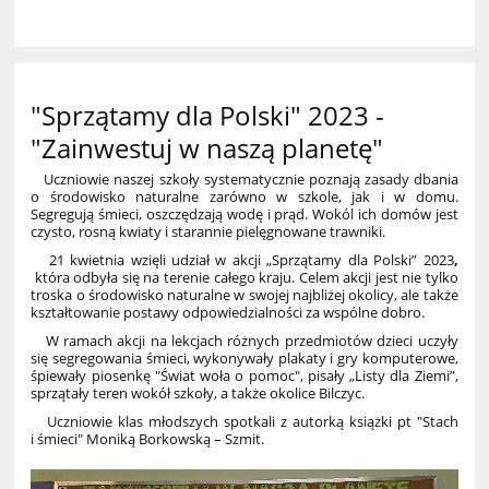
"Sprzątamy dla Polski" 2023 -
"Zainwestuj w naszą planetę"
Uczniowie naszej szkoły systematycznie poznają zasady dbania
o środowisko naturalne zarówno w szkole, jak i w domu.
Segregują śmieci, oszczędzają wodę i prąd. Wokól ich domów jest
czysto, rosną kwiaty i starannie pielęgnowane trawniki.
21 kwietnia
wzięli udział w akcji „Sprzątamy dla Polski” 2023
,
która odbyła się na
terenie całego kraju.
Celem akcji jest nie tylko
troska o środowisko naturalne w swojej najbliżej okolicy, ale także
kształtowanie postawy odpowiedzialności za wspólne dobro.
W ramach akcji na lekcjach różnych przedmiotów dzieci uczyły
się segregowania śmieci, wykonywały plakaty i gry komputerowe,
śpiewały piosenkę "Świat woła o pomoc", pisały „Listy dla Ziemi”,
sprzątały teren wokół szkoły, a także okolice Bilczyc.
Uczniowie klas młodszych spotkali z autorką książki pt "Stach
i śmieci" Moniką Borkowską – Szmit.