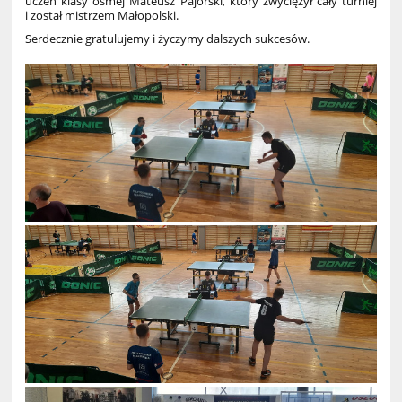
uczeń klasy ósmej Mateusz Pajorski, który zwyciężył cały turniej
i został mistrzem Małopolski.
Serdecznie gratulujemy i życzymy dalszych sukcesów.