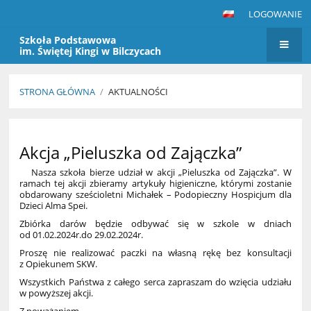
LOGOWANIE
Szkoła Podstawowa
im. Świętej Kingi w Bilczycach
STRONA GŁÓWNA
/
AKTUALNOŚCI
Aktualności
Akcja „Pieluszka od Zajączka”
Nasza szkoła bierze udział w akcji „Pieluszka od Zajączka”. W
ramach tej akcji zbieramy artykuły higieniczne, którymi zostanie
obdarowany sześcioletni Michałek – Podopieczny Hospicjum dla
Dzieci Alma Spei.
Zbiórka darów będzie odbywać się w szkole w dniach
od 01.02.2024r.do 29.02.2024r.
Proszę nie realizować paczki na własną rękę bez konsultacji
z Opiekunem SKW.
Wszystkich Państwa z całego serca zapraszam do wzięcia udziału
w powyższej akcji.
Z poważaniem,