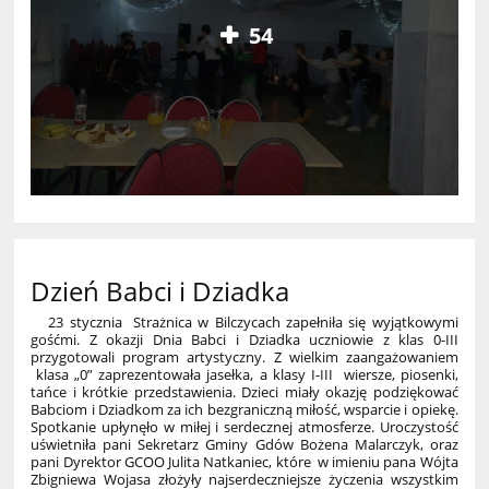
54
Dzień Babci i Dziadka
23 stycznia Strażnica w Bilczycach zapełniła się wyjątkowymi
gośćmi. Z okazji Dnia Babci i Dziadka uczniowie z klas 0-III
przygotowali program artystyczny. Z wielkim zaangażowaniem
klasa „0” zaprezentowała jasełka, a klasy I-III wiersze, piosenki,
tańce i krótkie przedstawienia. Dzieci miały okazję podziękować
Babciom i Dziadkom za ich bezgraniczną miłość, wsparcie i opiekę.
Spotkanie upłynęło w miłej i serdecznej atmosferze. Uroczystość
uświetniła pani Sekretarz Gminy Gdów Bożena Malarczyk, oraz
pani Dyrektor GCOO Julita Natkaniec, które w imieniu pana Wójta
Zbigniewa Wojasa złożyły najserdeczniejsze życzenia wszystkim