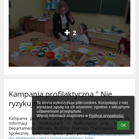
2
Kampania profilaktyczna " Nie
ryzykuję, nie biorę"
Ta strona wykorzystuje pliki cookies. Korzystając z niej 
wyrażasz zgodę na ich używanie, zgodnie z aktualnymi 
ustawieniami przeglądarki.

Więcej informacji znajdziesz w 
Polityce prywatności
.
Kampania powstała z inicjatywy Eksperta Wojewódzkiego ds.
Informacji o Narkotykach i Narkomanii, przy wsparciu
OK
Departamentu Zdrowia, Rodziny, Równego Traktowania i Polityki
Społecznej. Link do spotu jest poniżej:
https://komartgdow-
my.sharepoint.com/:v:/g/personal/biuro_kom-