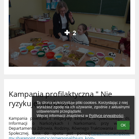
2
Kampania profilaktyczna " Nie
ryzykuję, nie biorę"
Ta strona wykorzystuje pliki cookies. Korzystając z niej 
wyrażasz zgodę na ich używanie, zgodnie z aktualnymi 
ustawieniami przeglądarki.

Więcej informacji znajdziesz w 
Polityce prywatności
.
Kampania powstała z inicjatywy Eksperta Wojewódzkiego ds.
Informacji o Narkotykach i Narkomanii, przy wsparciu
OK
Departamentu Zdrowia, Rodziny, Równego Traktowania i Polityki
Społecznej. Link do spotu jest poniżej:
https://komartgdow-
my.sharepoint.com/:v:/g/personal/biuro_kom-