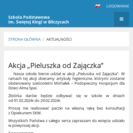
LOGOWANIE
Szkoła Podstawowa
im. Świętej Kingi w Bilczycach
STRONA GŁÓWNA
/
AKTUALNOŚCI
Aktualności
Akcja „Pieluszka od Zajączka”
Nasza szkoła bierze udział w akcji „Pieluszka od Zajączka”. W
ramach tej akcji zbieramy artykuły higieniczne, którymi zostanie
obdarowany sześcioletni Michałek – Podopieczny Hospicjum dla
Dzieci Alma Spei.
Zbiórka darów będzie odbywać się w szkole w dniach
od 01.02.2024r.do 29.02.2024r.
Proszę nie realizować paczki na własną rękę bez konsultacji
z Opiekunem SKW.
Wszystkich Państwa z całego serca zapraszam do wzięcia udziału
w powyższej akcji.
Z poważaniem,