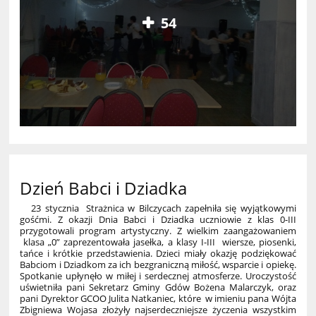
54
Dzień Babci i Dziadka
23 stycznia Strażnica w Bilczycach zapełniła się wyjątkowymi
gośćmi. Z okazji Dnia Babci i Dziadka uczniowie z klas 0-III
przygotowali program artystyczny. Z wielkim zaangażowaniem
klasa „0” zaprezentowała jasełka, a klasy I-III wiersze, piosenki,
tańce i krótkie przedstawienia. Dzieci miały okazję podziękować
Babciom i Dziadkom za ich bezgraniczną miłość, wsparcie i opiekę.
Spotkanie upłynęło w miłej i serdecznej atmosferze. Uroczystość
uświetniła pani Sekretarz Gminy Gdów Bożena Malarczyk, oraz
pani Dyrektor GCOO Julita Natkaniec, które w imieniu pana Wójta
Zbigniewa Wojasa złożyły najserdeczniejsze życzenia wszystkim